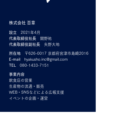
株式会社 百章
設立
2021年4月
代表取締役社長
関野祐
代表取締役副社長
矢野大地
所在地
〒626-0017 京都府宮津市島崎2016
E-mail
hyakusho.inc@gmail.com
TEL
080-1433-7151
事業内容
飲食店の営業
生産物の流通・販売
WEB・SNSなどによる広報支援
イベントの企画・運営
レモンのこと
｜レモンは爽やか・フレッシュな